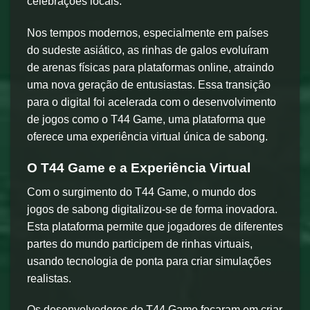
celebrações locais.
Nos tempos modernos, especialmente em países
do sudeste asiático, as rinhas de galos evoluíram
de arenas físicas para plataformas online, atraindo
uma nova geração de entusiastas. Essa transição
para o digital foi acelerada com o desenvolvimento
de jogos como o T44 Game, uma plataforma que
oferece uma experiência virtual única de sabong.
O T44 Game e a Experiência Virtual
Com o surgimento do T44 Game, o mundo dos
jogos de sabong digitalizou-se de forma inovadora.
Esta plataforma permite que jogadores de diferentes
partes do mundo participem de rinhas virtuais,
usando tecnologia de ponta para criar simulações
realistas.
Os desenvolvedores do T44 Game focaram em criar