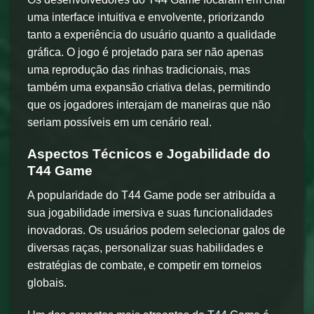
uma interface intuitiva e envolvente, priorizando
tanto a experiência do usuário quanto a qualidade
gráfica. O jogo é projetado para ser não apenas
uma reprodução das rinhas tradicionais, mas
também uma expansão criativa delas, permitindo
que os jogadores interajam de maneiras que não
seriam possíveis em um cenário real.
Aspectos Técnicos e Jogabilidade do
T44 Game
A popularidade do T44 Game pode ser atribuída a
sua jogabilidade imersiva e suas funcionalidades
inovadoras. Os usuários podem selecionar galos de
diversas raças, personalizar suas habilidades e
estratégias de combate, e competir em torneios
globais.