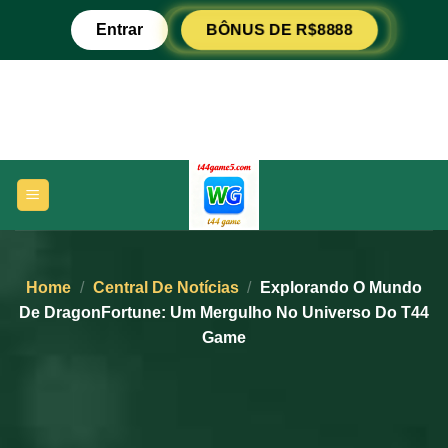
Ir
Entrar
BÔNUS DE R$8888
para
o
conteúdo
Home
/
Central De Notícias
/
Explorando O Mundo
De DragonFortune: Um Mergulho No Universo Do T44
Game