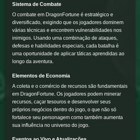
Sistema de Combate
O combate em DragonFortune é estratégico e
diversificado, exigindo que os jogadores dominem
várias técnicas e encontrem vulnerabilidades nos
inimigos. Usando uma combinação de ataques,
defesas e habilidades especiais, cada batalha é
uma oportunidade de aplicar táticas aprendidas ao
longo da aventura.
Elementos de Economia
A coleta e o comércio de recursos são fundamentais
em DragonFortune. Os jogadores podem minerar
recursos, caçar tesouros e desenvolver seus
próprios negócios dentro do jogo, o que não só
fortalece seu personagem como também aumenta
sua influência no universo do jogo.
Eventos ao Vivo e Atualizações