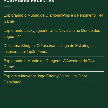
POSTAGENS RECENTES
Explorando o Mundo de DiamondWins e o Fenômeno T44
Game
Explorando Luckyjaguar2: Uma Nova Era no Mundo dos
Jogos T44
Descubra Shogun: O Fascinante Jogo de Estratégia
Inspirado no Japão Feudal
Explorando o Mundo de Dungeon: A Aventura do T44
Game
Explore o Inovador Jogo EnergyCoins: Um Olhar
Detalhado