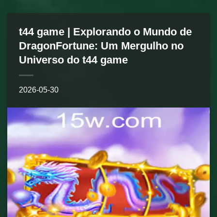
t44 game | Explorando o Mundo de
DragonFortune: Um Mergulho no
Universo do t44 game
2026-05-30