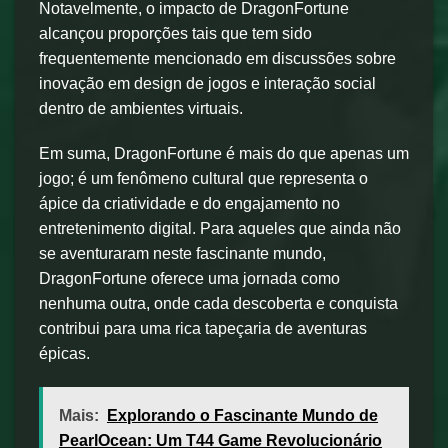
Notavelmente, o impacto de DragonFortune
alcançou proporções tais que tem sido
frequentemente mencionado em discussões sobre
inovação em design de jogos e interação social
dentro de ambientes virtuais.
Em suma, DragonFortune é mais do que apenas um
jogo; é um fenômeno cultural que representa o
ápice da criatividade e do engajamento no
entretenimento digital. Para aqueles que ainda não
se aventuraram neste fascinante mundo,
DragonFortune oferece uma jornada como
nenhuma outra, onde cada descoberta e conquista
contribui para uma rica tapeçaria de aventuras
épicas.
Mais:
Explorando o Fascinante Mundo de
PearlOcean: Um T44 Game Revolucionário