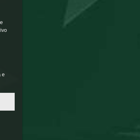
 e
ivo
a e