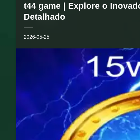
t44 game | Explore o Inova
Detalhado
2026-05-25