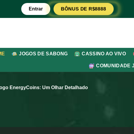
BÔNUS DE R$8888
Entrar
ME
JOGOS DE SABONG
CASSINO AO VIVO
COMUNIDADE 
Jogo EnergyCoins: Um Olhar Detalhado