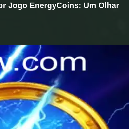
dor Jogo EnergyCoins: Um Olhar