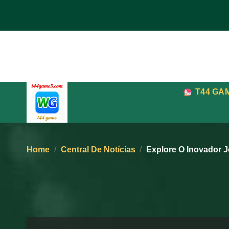
Ir
para
o
conteúdo
T44 GA
Home
/
Central De Notícias
/
Explore O Inovador 