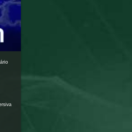
ário
rsiva