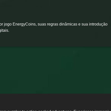
or jogo EnergyCoins, suas regras dinâmicas e sua introdução
itais.