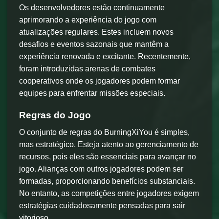
Os desenvolvedores estão continuamente
aprimorando a experiência do jogo com
atualizações regulares. Estes incluem novos
desafios e eventos sazonais que mantêm a
experiência renovada e excitante. Recentemente,
foram introduzidas arenas de combates
cooperativos onde os jogadores podem formar
equipes para enfrentar missões especiais.
Regras do Jogo
O conjunto de regras do BurningXiYou é simples,
mas estratégico. Esteja atento ao gerenciamento de
recursos, pois eles são essenciais para avançar no
jogo. Alianças com outros jogadores podem ser
formadas, proporcionando benefícios substanciais.
No entanto, as competições entre jogadores exigem
estratégias cuidadosamente pensadas para sair
vitorioso.