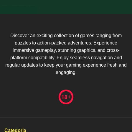
Discover an exciting collection of games ranging from
puzzles to action-packed adventures. Experience
immersive gameplay, stunning graphics, and cross-
platform compatibility. Enjoy seamless navigation and
regular updates to keep your gaming experience fresh and
engaging.
Categoria