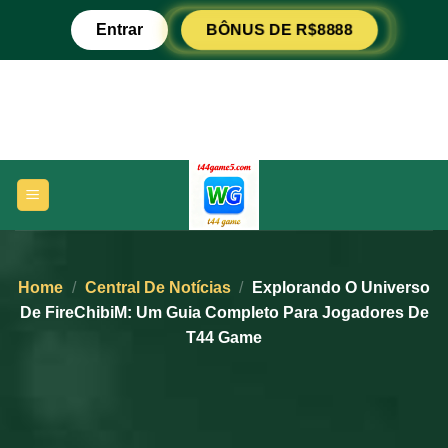
Ir
Entrar
BÔNUS DE R$8888
para
o
conteúdo
Home
/
Central De Notícias
/
Explorando O Universo
De FireChibiM: Um Guia Completo Para Jogadores De
T44 Game