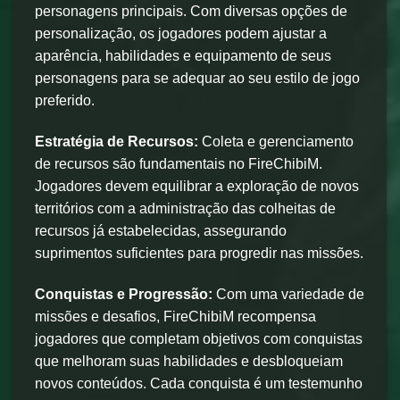
personagens principais. Com diversas opções de
personalização, os jogadores podem ajustar a
aparência, habilidades e equipamento de seus
personagens para se adequar ao seu estilo de jogo
preferido.
Estratégia de Recursos:
Coleta e gerenciamento
de recursos são fundamentais no FireChibiM.
Jogadores devem equilibrar a exploração de novos
territórios com a administração das colheitas de
recursos já estabelecidas, assegurando
suprimentos suficientes para progredir nas missões.
Conquistas e Progressão:
Com uma variedade de
missões e desafios, FireChibiM recompensa
jogadores que completam objetivos com conquistas
que melhoram suas habilidades e desbloqueiam
novos conteúdos. Cada conquista é um testemunho