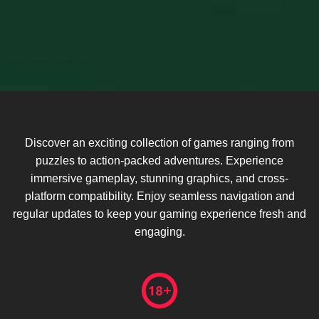
Discover an exciting collection of games ranging from
puzzles to action-packed adventures. Experience
immersive gameplay, stunning graphics, and cross-
platform compatibility. Enjoy seamless navigation and
regular updates to keep your gaming experience fresh and
engaging.