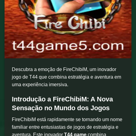
Descubra a emoção de FireChibiM, um inovador
jogo de T44 que combina estratégia e aventura em
uma experiência imersiva.
Introdução a FireChibiM: A Nova
Sensação no Mundo dos Jogos
FireChibiM está rapidamente se tornando um nome
familiar entre entusiastas de jogos de estratégia e
aventura. Este inovador
T44 game
combina