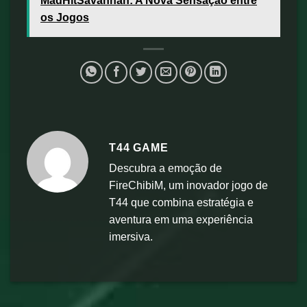
MadHitSavannah: A Nova Sensação entre
os Jogos
T44 GAME
Descubra a emoção de
FireChibiM, um inovador jogo de
T44 que combina estratégia e
aventura em uma experiência
imersiva.