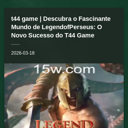
t44 game | Descubra o Fascinante
Mundo de LegendofPerseus: O
Novo Sucesso do T44 Game
2026-03-18