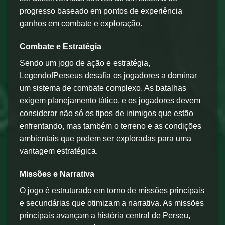
progresso baseado em pontos de experiência
ganhos em combate e exploração.
Combate e Estratégia
Sendo um jogo de ação e estratégia,
LegendofPerseus desafia os jogadores a dominar
um sistema de combate complexo. As batalhas
exigem planejamento tático, e os jogadores devem
considerar não só os tipos de inimigos que estão
enfrentando, mas também o terreno e as condições
ambientais que podem ser exploradas para uma
vantagem estratégica.
Missões e Narrativa
O jogo é estruturado em torno de missões principais
e secundárias que otimizam a narrativa. As missões
principais avançam a história central de Perseu,