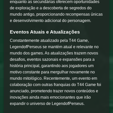
enquanto as secundárias oferecem oportunidades
de exploração e a descoberta de segredos do
mundo antigo, proporcionando recompensas únicas
e desenvolvimento adicional do personagem.
Eventos Atuais e Atualizações
Constantemente atualizado pela T44 Game,
LegendofPerseus se mantém atual e relevante no
mundo dos games. As atualizações trazem novos
desafios, eventos sazonais e expansões para a
história principal, garantindo aos jogadores um
motivo constante para mergulhar novamente no
mundo mitológico. Recentemente, um evento em
colaboração com outras franquias do T44 Game foi
anunciado, prometendo trazer novos conteúdos e
inovações ainda mais emocionantes que irão
expandir o universo de LegendofPerseus.