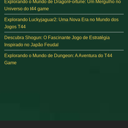
Explorando o Mundo de DragonFortune: Um Mergulho no
Universo do t44 game
Explorando Luckyjaguar2: Uma Nova Era no Mundo dos
Jogos T44
Descubra Shogun: O Fascinante Jogo de Estratégia
Inspirado no Japão Feudal
Explorando o Mundo de Dungeon: A Aventura do T44
Game