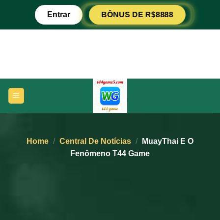
Ir
BÔNUS DE R$8888
Entrar
para
o
conteúdo
Home
/
Central De Notícias
/
MuayThai E O
Fenômeno T44 Game