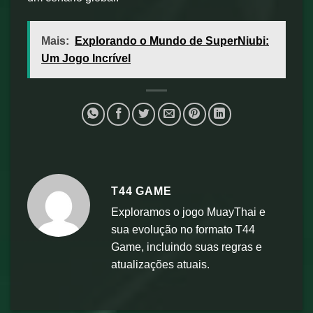
Mais:
Explorando o Mundo de SuperNiubi:
Um Jogo Incrível
T44 GAME
Exploramos o jogo MuayThai e
sua evolução no formato T44
Game, incluindo suas regras e
atualizações atuais.