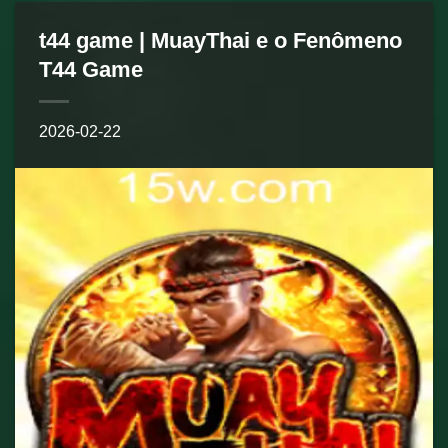
t44 game | MuayThai e o Fenômeno
T44 Game
2026-02-22