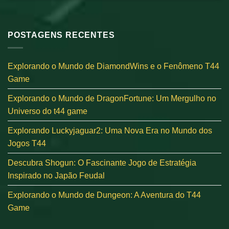
POSTAGENS RECENTES
Explorando o Mundo de DiamondWins e o Fenômeno T44
Game
Explorando o Mundo de DragonFortune: Um Mergulho no
Universo do t44 game
Explorando Luckyjaguar2: Uma Nova Era no Mundo dos
Jogos T44
Descubra Shogun: O Fascinante Jogo de Estratégia
Inspirado no Japão Feudal
Explorando o Mundo de Dungeon: A Aventura do T44
Game