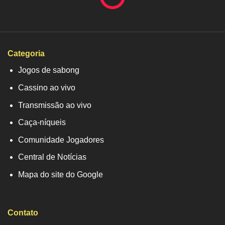
Categoria
Jogos de sabong
Cassino ao vivo
Transmissão ao vivo
Caça-níqueis
Comunidade Jogadores
Central de Notícias
Mapa do site do Google
Contato