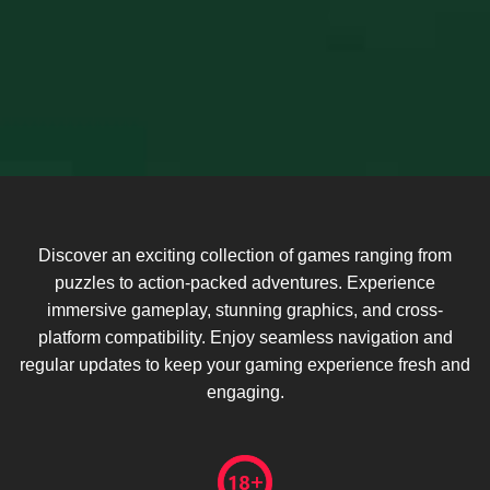
Discover an exciting collection of games ranging from
puzzles to action-packed adventures. Experience
immersive gameplay, stunning graphics, and cross-
platform compatibility. Enjoy seamless navigation and
regular updates to keep your gaming experience fresh and
engaging.