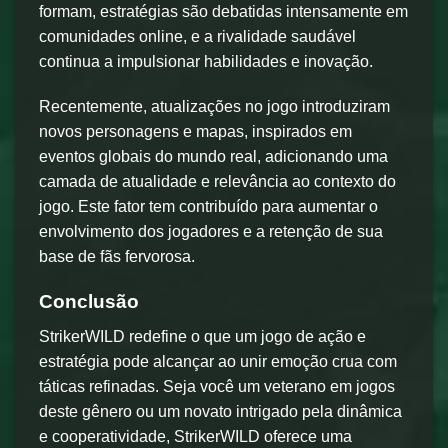
formam, estratégias são debatidas intensamente em
comunidades online, e a rivalidade saudável
continua a impulsionar habilidades e inovação.
Recentemente, atualizações no jogo introduziram
novos personagens e mapas, inspirados em
eventos globais do mundo real, adicionando uma
camada de atualidade e relevância ao contexto do
jogo. Este fator tem contribuído para aumentar o
envolvimento dos jogadores e a retenção de sua
base de fãs fervorosa.
Conclusão
StrikerWILD redefine o que um jogo de ação e
estratégia pode alcançar ao unir emoção crua com
táticas refinadas. Seja você um veterano em jogos
deste gênero ou um novato intrigado pela dinâmica
e cooperatividade, StrikerWILD oferece uma