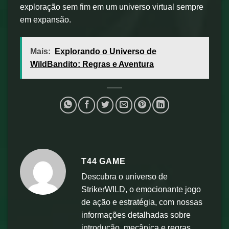
exploração sem fim em um universo virtual sempre
em expansão.
Mais:
Explorando o Universo de
WildBandito: Regras e Aventura
T44 GAME
Descubra o universo de
StrikerWILD, o emocionante jogo
de ação e estratégia, com nossas
informações detalhadas sobre
introdução, mecânica e regras.