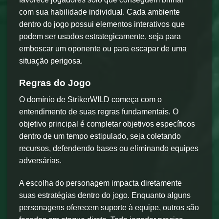
com sua habilidade individual. Cada ambiente
dentro do jogo possui elementos interativos que
podem ser usados estrategicamente, seja para
emboscar um oponente ou para escapar de uma
situação perigosa.
Regras do Jogo
O domínio de StrikerWILD começa com o
entendimento de suas regras fundamentais. O
objetivo principal é completar objetivos específicos
dentro de um tempo estipulado, seja coletando
recursos, defendendo bases ou eliminando equipes
adversárias.
A escolha do personagem impacta diretamente
suas estratégias dentro do jogo. Enquanto alguns
personagens oferecem suporte à equipe, outros são