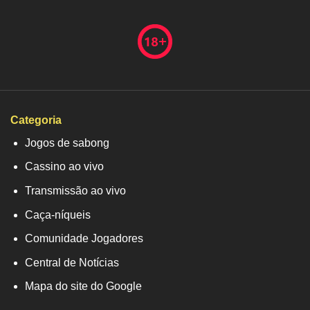
Categoria
Jogos de sabong
Cassino ao vivo
Transmissão ao vivo
Caça-níqueis
Comunidade Jogadores
Central de Notícias
Mapa do site do Google