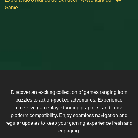
Game
Discover an exciting collection of games ranging from
puzzles to action-packed adventures. Experience
immersive gameplay, stunning graphics, and cross-
platform compatibility. Enjoy seamless navigation and
regular updates to keep your gaming experience fresh and
engaging.