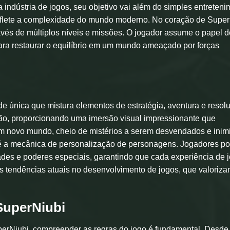
 indústria de jogos, seu objetivo vai além do simples entreteni
reflete a complexidade do mundo moderno. No coração de Super
avés de múltiplos níveis e missões. O jogador assume o papel 
ara restaurar o equilíbrio em um mundo ameaçado por forças
de única que mistura elementos de estratégia, aventura e resol
ção, proporcionando uma imersão visual impressionante que
um novo mundo, cheio de mistérios a serem desvendados e inim
é a mecânica de personalização de personagens. Jogadores 
des e poderes especiais, garantindo que cada experiência de 
as tendências atuais no desenvolvimento de jogos, que valoriza
SuperNiubi
erNiubi, compreender as regras do jogo é fundamental. Desde