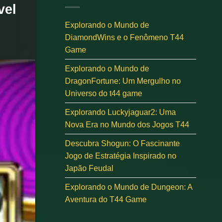
vel
Explorando o Mundo de
DiamondWins e o Fenômeno T44
Game
Explorando o Mundo de
DragonFortune: Um Mergulho no
Universo do t44 game
Explorando Luckyjaguar2: Uma
Nova Era no Mundo dos Jogos T44
Descubra Shogun: O Fascinante
Jogo de Estratégia Inspirado no
Japão Feudal
Explorando o Mundo de Dungeon: A
Aventura do T44 Game