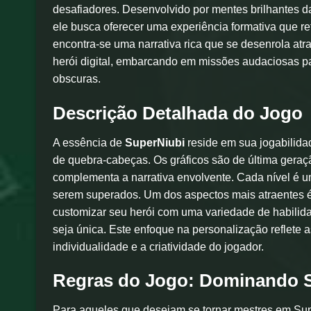
desafiadores. Desenvolvido por mentes brilhantes da
ele busca oferecer uma experiência formativa que 
encontra-se uma narrativa rica que se desenrola atr
herói digital, embarcando em missões audaciosas p
obscuras.
Descrição Detalhada do Jogo
A essência de
SuperNiubi
reside em sua jogabilida
de quebra-cabeças. Os gráficos são de última gera
complementa a narrativa envolvente. Cada nível é 
serem superados. Um dos aspectos mais atraentes 
customizar seu herói com uma variedade de habilida
seja única. Este enfoque na personalização reflete 
individualidade e a criatividade do jogador.
Regras do Jogo: Dominando 
Para aqueles que desejam se tornar mestres em Sup