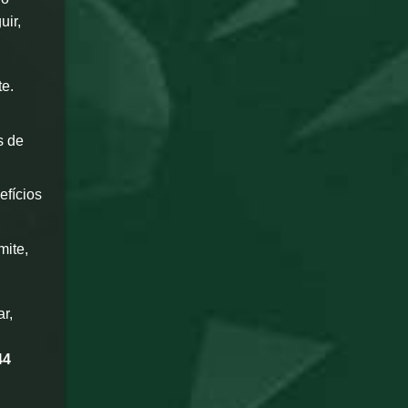
uir,
te.
s de
fícios
mite,
r,
44