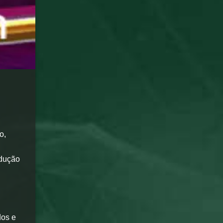
o,
odução
dos e