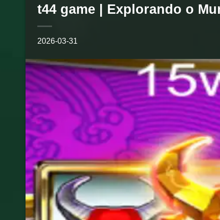
t44 game | Explorando o Mu
2026-03-31