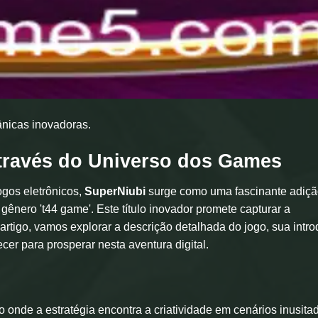
nicas inovadoras.
través do Universo dos Games
ogos eletrônicos,
SuperNiubi
surge como uma fascinante adiçã
ênero 't44 game'. Este título inovador promete capturar a
rtigo, vamos explorar a descrição detalhada do jogo, sua intr
er para prosperar nesta aventura digital.
 onde a estratégia encontra a criatividade em cenários inusita